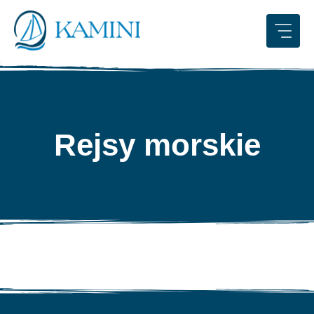
Przejdź
do
treści
Rejsy morskie